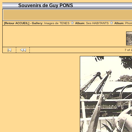
Souvenirs de Guy PONS
[Retour ACCUEIL]
- Gallery:
Images de TENES
Album:
Ses HABITANTS
Album:
Phot
7 of 