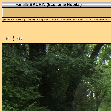
Famille BAURIN (Econome Hopital)
[Retour ACCUEIL]
- Gallery:
Images de TENES
Album:
Ses HABITANTS
Album:
FAM