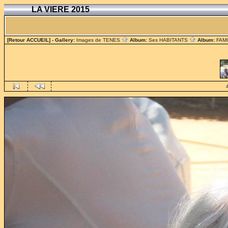
LA VIERE 2015
[Retour ACCUEIL]
- Gallery:
Images de TENES
Album:
Ses HABITANTS
Album:
FAM