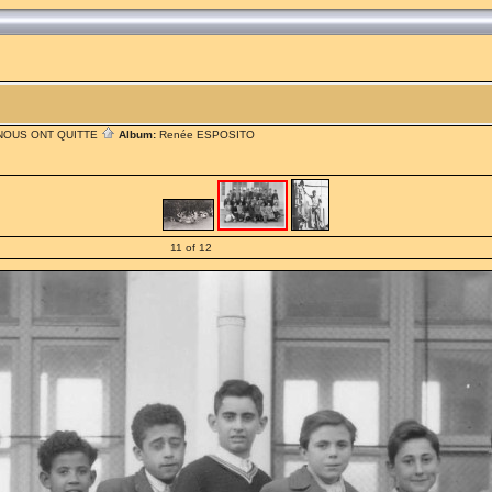
 NOUS ONT QUITTE
Album:
Renée ESPOSITO
11 of 12