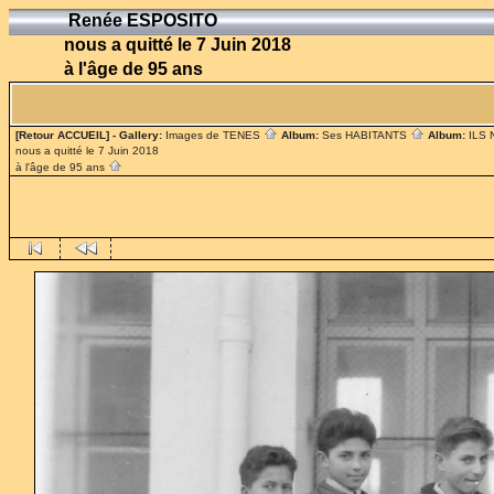
Renée ESPOSITO
nous a quitté le 7 Juin 2018
à l'âge de 95 ans
[Retour ACCUEIL]
- Gallery:
Images de TENES
Album:
Ses HABITANTS
Album:
ILS
nous a quitté le 7 Juin 2018
à l'âge de 95 ans