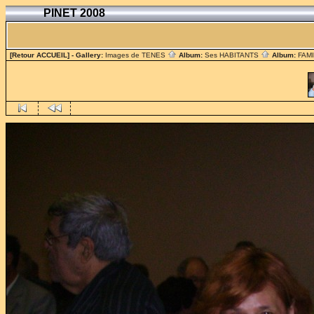
PINET 2008
[Retour ACCUEIL]
- Gallery:
Images de TENES
Album:
Ses HABITANTS
Album:
FAM