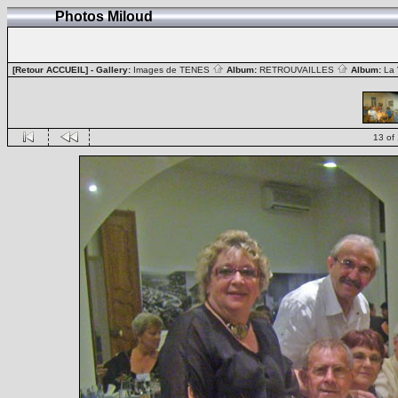
Photos Miloud
[Retour ACCUEIL]
- Gallery:
Images de TENES
Album:
RETROUVAILLES
Album:
La
13 of