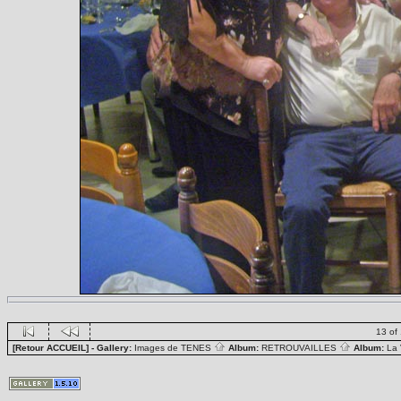
13 of
[Retour ACCUEIL]
- Gallery:
Images de TENES
Album:
RETROUVAILLES
Album:
La