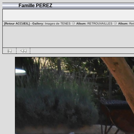
Famille PEREZ
[Retour ACCUEIL]
- Gallery:
Images de TENES
Album:
RETROUVAILLES
Album:
Ret