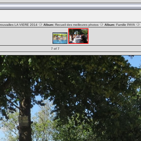
rouvailles LA VIERE 2014
Album:
Recueil des meilleures photos
Album:
Famille PAYA
7 of 7