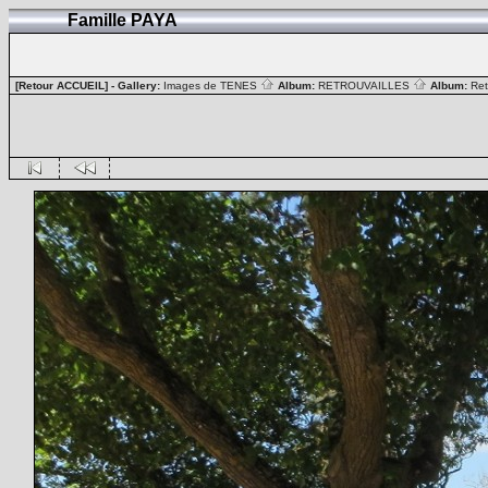
Famille PAYA
[Retour ACCUEIL]
- Gallery:
Images de TENES
Album:
RETROUVAILLES
Album:
Ret