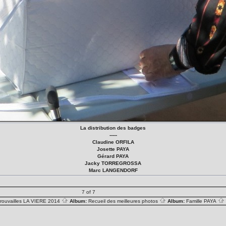
La distribution des badges
-----
Claudine ORFILA
Josette PAYA
Gérard PAYA
Jacky TORREGROSSA
Marc LANGENDORF
7 of 7
rouvailles LA VIERE 2014
Album:
Recueil des meilleures photos
Album:
Famille PAYA