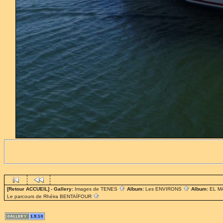
[Retour ACCUEIL]
- Gallery:
Images de TENES
Album:
Les ENVIRONS
Album:
EL 
Le parcours de Rhéira BENTAÏFOUR