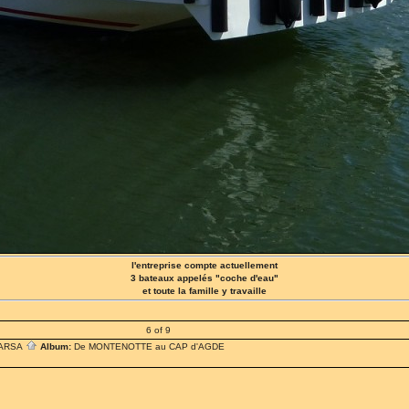
l'entreprise compte actuellement
3 bateaux appelés "coche d'eau"
et toute la famille y travaille
6 of 9
MARSA
Album:
De MONTENOTTE au CAP d'AGDE