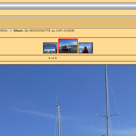
MARSA
Album:
De MONTENOTTE au CAP d'AGDE
6 of 9