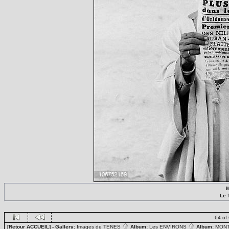
M
Le 
64 of
[Retour ACCUEIL]
- Gallery:
Images de TENES
Album:
Les ENVIRONS
Album:
MON