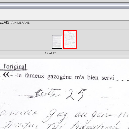
ELAIS
- AÏN MERANE
12 of 12