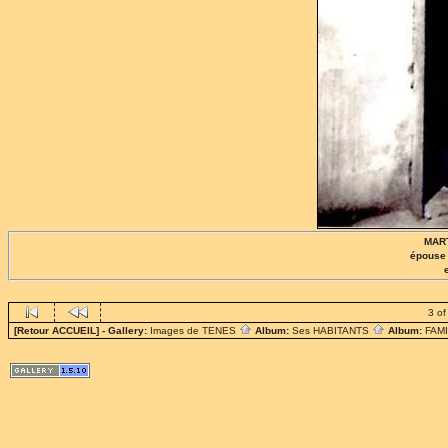
MART
épouse
3 of
[Retour ACCUEIL]
- Gallery:
Images de TENES
Album:
Ses HABITANTS
Album:
FAM