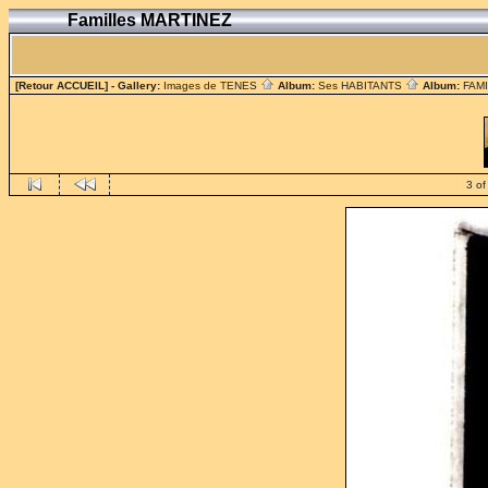
Familles MARTINEZ
[Retour ACCUEIL]
- Gallery:
Images de TENES
Album:
Ses HABITANTS
Album:
FAM
3 of