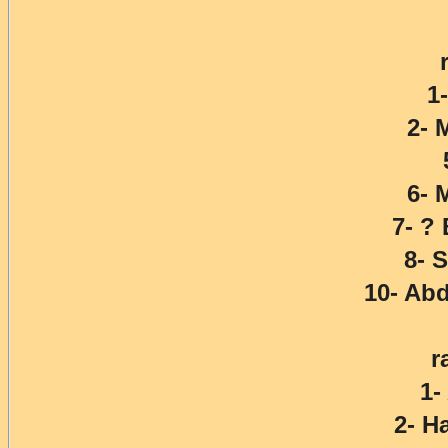
1
2-
6- 
7- 
8- 
10- Ab
r
1-
2- 