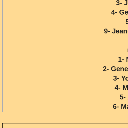
3- 
4- G
9- Jea
1-
2- Gen
3- 
4- 
5-
6- M