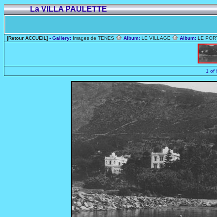
La VILLA PAULETTE
[Retour ACCUEIL]
- Gallery:
Images de TENES
Album:
LE VILLAGE
Album:
LE PO
1 of 