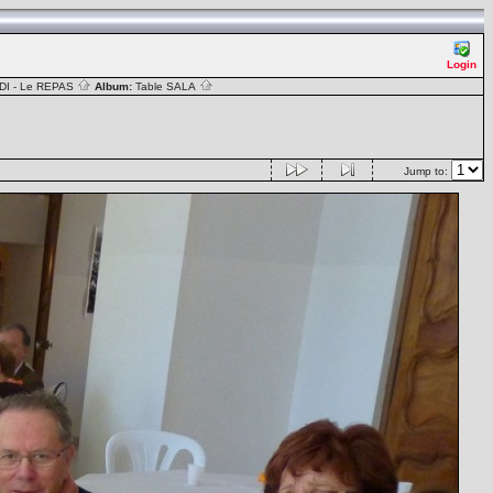
Login
DI - Le REPAS
Album:
Table SALA
Jump to: