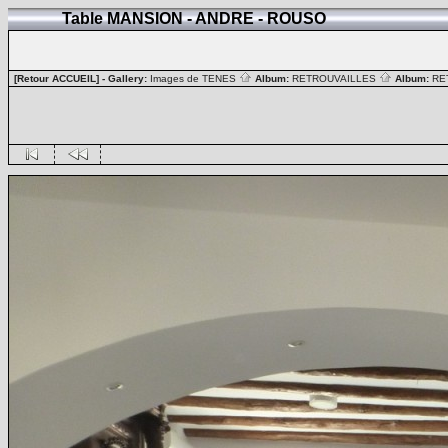
Table MANSION - ANDRE - ROUSO
[Retour ACCUEIL]
- Gallery:
Images de TENES
Album:
RETROUVAILLES
Album:
RE