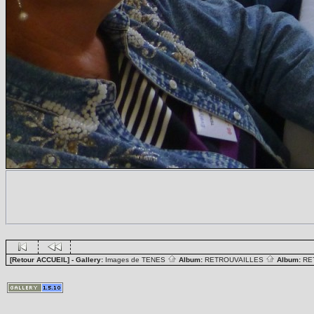
[Retour ACCUEIL]
- Gallery:
Images de TENES
Album:
RETROUVAILLES
Album:
RE