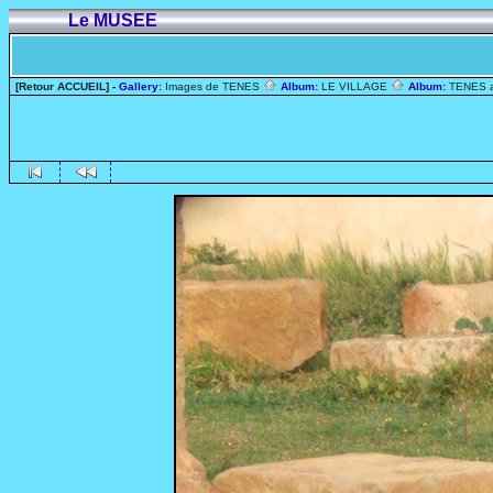
Le MUSEE
[Retour ACCUEIL]
- Gallery:
Images de TENES
Album:
LE VILLAGE
Album:
TENES 