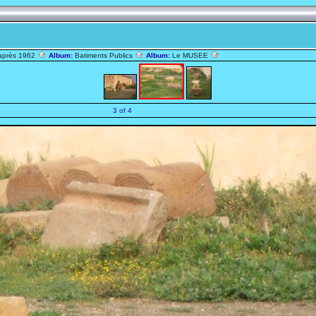
après 1962
Album:
Batiments Publics
Album:
Le MUSEE
3 of 4