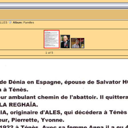
ILLES
Album:
Familles
1 of 5