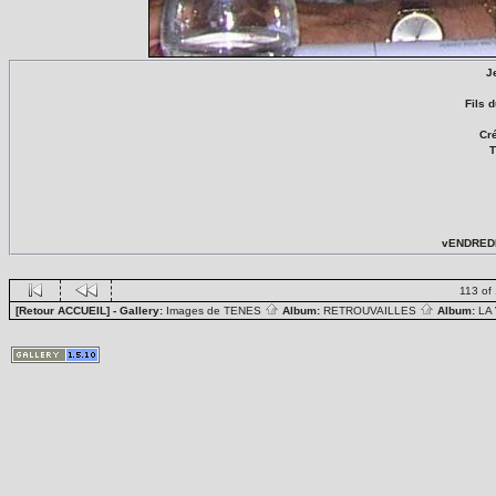
J
Fils 
Cré
T
vENDREDI
113 of
[Retour ACCUEIL]
- Gallery:
Images de TENES
Album:
RETROUVAILLES
Album:
LA