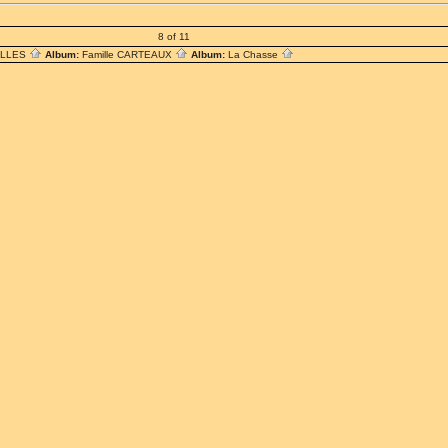
8 of 11
ILLES
Album:
Famille CARTEAUX
Album:
La Chasse