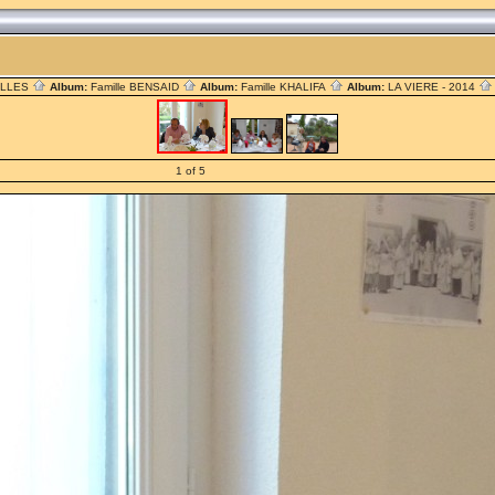
ILLES
Album:
Famille BENSAID
Album:
Famille KHALIFA
Album:
LA VIERE - 2014
1 of 5