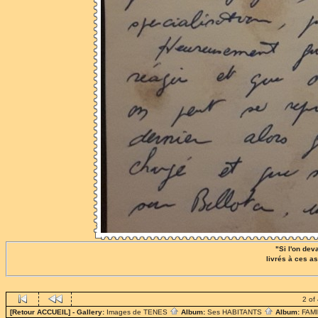
"Si l'on dev
livrés à ces a
2 of
[Retour ACCUEIL]
- Gallery:
Images de TENES
Album:
Ses HABITANTS
Album:
FAM