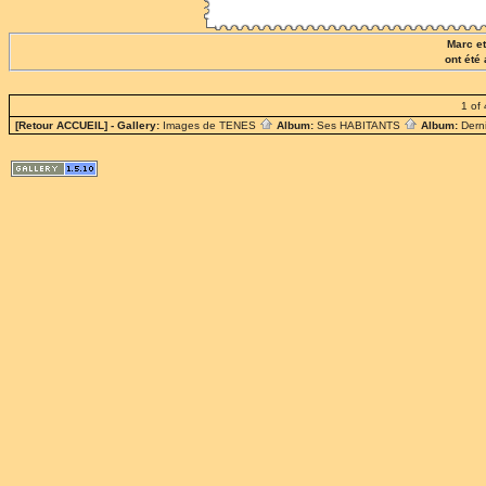
Marc e
ont été
1 of 
[Retour ACCUEIL]
- Gallery:
Images de TENES
Album:
Ses HABITANTS
Album:
Dern