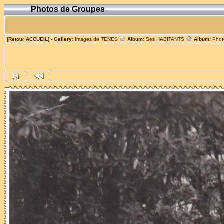
Photos de Groupes
[Retour ACCUEIL]
- Gallery:
Images de TENES
Album:
Ses HABITANTS
Album:
Phot