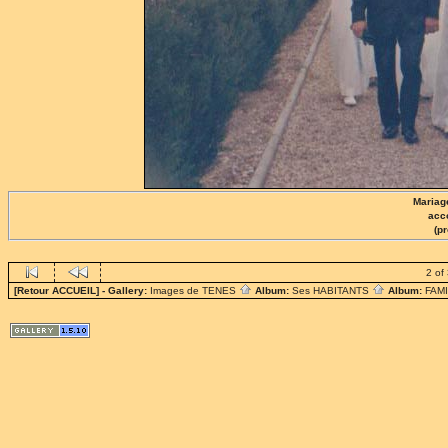
Mariag
acc
(p
2 of
[Retour ACCUEIL]
- Gallery:
Images de TENES
Album:
Ses HABITANTS
Album:
FAM