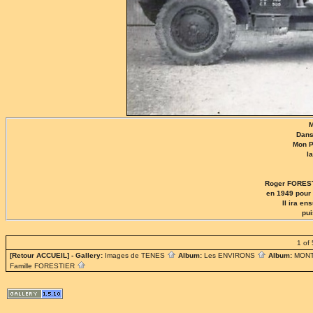
M
Dans
Mon P
l
Roger FOREST
en 1949 pour
Il ira e
pu
1 of 
[Retour ACCUEIL]
- Gallery:
Images de TENES
Album:
Les ENVIRONS
Album:
MON
Famille FORESTIER