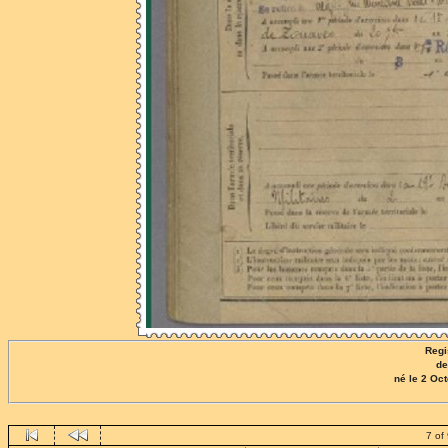
Regis
de
né le 2 O
7 of