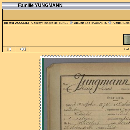
Famille YUNGMANN
[Retour ACCUEIL]
- Gallery:
Images de TENES
Album:
Ses HABITANTS
Album:
Dern
7 of