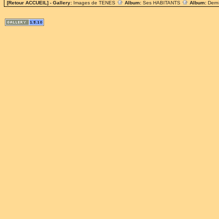
[Retour ACCUEIL]
- Gallery:
Images de TENES
Album:
Ses HABITANTS
Album:
Dern