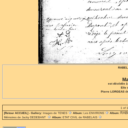
RABELA
Ma
est décédée à 
Elle
Pierre LORGEAS éta
1 of 
RAB
[Retour ACCUEIL]
- Gallery:
Images de TENES
Album:
Les ENVIRONS
Album:
Mémoires de Jacky DEDEBANT
Album:
ETAT CIVIL de RABELAIS