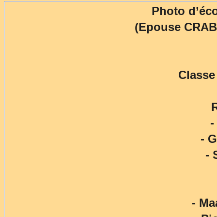
Photo d’éc
(Epouse CRAB
Classe
-
- 
-
- M