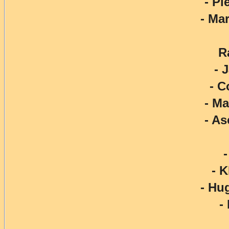
- P
- Ma
R
- 
- C
- M
- A
- 
- Hu
-