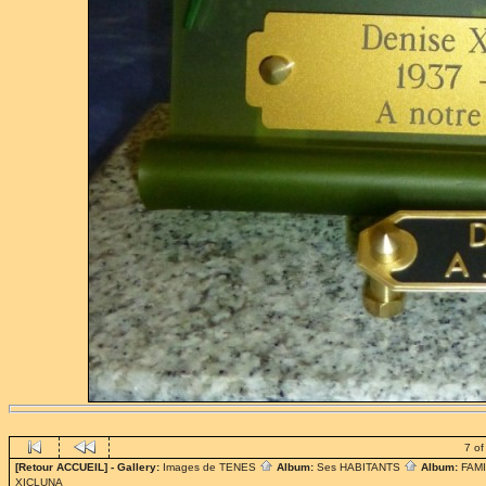
7 of
[Retour ACCUEIL]
- Gallery:
Images de TENES
Album:
Ses HABITANTS
Album:
FAM
XICLUNA