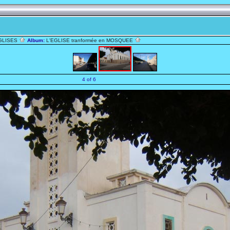
EGLISES
Album:
L'EGLISE tranformée en MOSQUEE
4 of 6