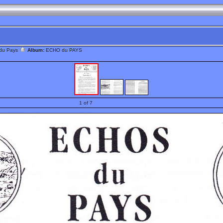
 du Pays
Album:
ECHO du PAYS
1 of 7