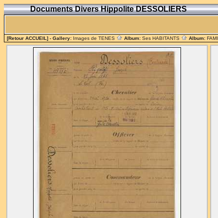
Documents Divers Hippolite DESSOLIERS
[Retour ACCUEIL]
- Gallery:
Images de TENES
Album:
Ses HABITANTS
Album:
FAM