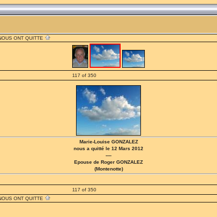
 NOUS ONT QUITTE
117 of 350
Marie-Louise GONZALEZ
nous a quitté le 12 Mars 2012
----
Epouse de Roger GONZALEZ
(Montenotte)
117 of 350
 NOUS ONT QUITTE