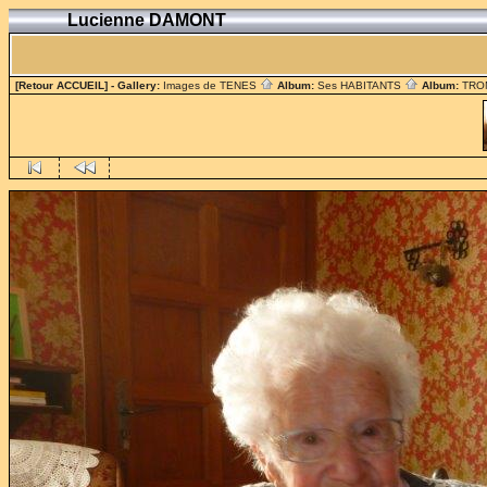
Lucienne DAMONT
[Retour ACCUEIL]
- Gallery:
Images de TENES
Album:
Ses HABITANTS
Album:
TRO