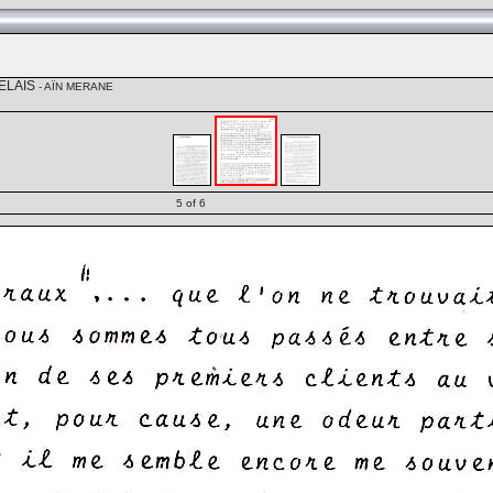
ELAIS
- AÏN MERANE
5 of 6