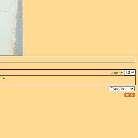
Jump to:
cole
RSS