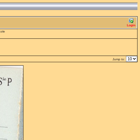
Login
cole
Jump to: