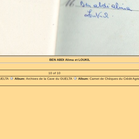
BEN ABDI Alima et LOUKIL
10 of 10
UELTA
Album:
Archives de la Cave du GUELTA
Album:
Carnet de Chèques du Crédit Agri