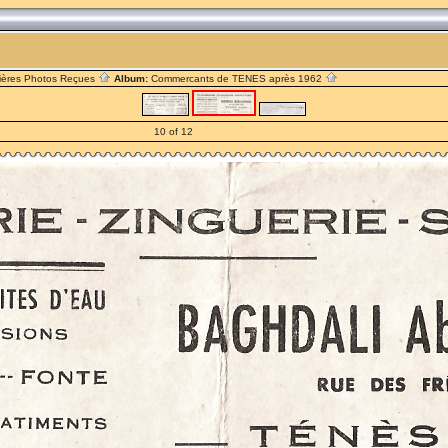
ières Photos Reçues
Album:
Commercants de TENES après 1962
10 of 12