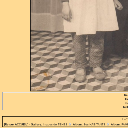
Ka
H
S
Mo
1 of 
[Retour ACCUEIL]
- Gallery:
Images de TENES
Album:
Ses HABITANTS
Album:
FAM