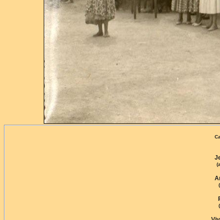
Ca
J
(
A
Vi