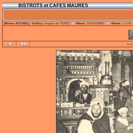
BISTROTS et CAFES MAURES
[Retour ACCUEIL]
- Gallery:
Images de TENES
Album:
SOUVENIRS
Album:
La VIE
4 of