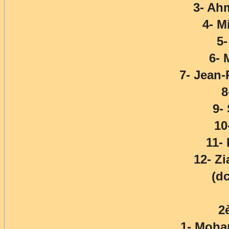
3- Ah
4- M
5
6-
7- Jean
8
9-
10
11-
12- Z
(d
2
1- Moh