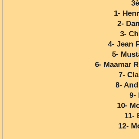
3è
1- He
2- Da
3- C
4- Jean
5- Mus
6- Maamar R
7- Cl
8- An
9-
10- M
11-
12- 