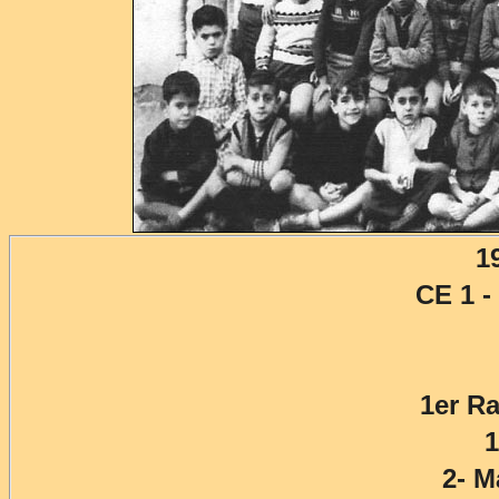
1
CE 1 
1er Ra
2- 