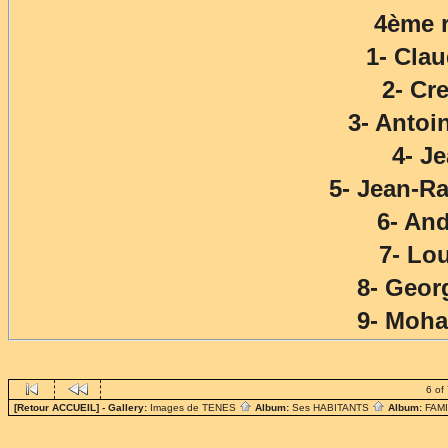
4ème r
1- Cl
2- Cr
3- Anto
4- J
5- Jean-
6- An
7- L
8- Geor
9- Moh
6 of
[Retour ACCUEIL]
- Gallery:
Images de TENES
Album:
Ses HABITANTS
Album:
FAM