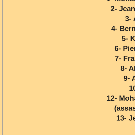
2- Jea
3-
4- Be
5- 
6- Pi
7- Fr
8- 
9-
1
12- Mo
(assa
13- 