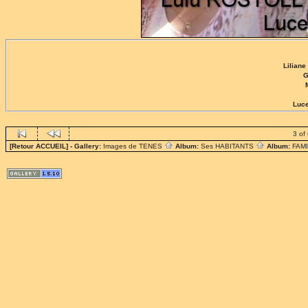
Lilian
G
Luc
3 of
[Retour ACCUEIL]
- Gallery:
Images de TENES
Album:
Ses HABITANTS
Album:
FAM