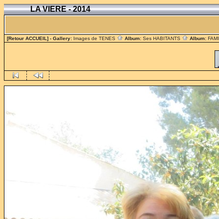
LA VIERE - 2014
[Retour ACCUEIL]
- Gallery:
Images de TENES
Album:
Ses HABITANTS
Album:
FAM