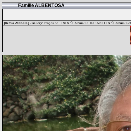
Famille ALBENTOSA
[Retour ACCUEIL]
- Gallery:
Images de TENES
Album:
RETROUVAILLES
Album:
Ret