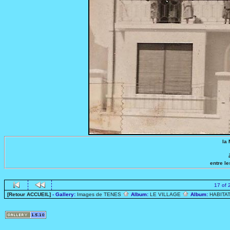
la
entre l
17 of 
[Retour ACCUEIL]
- Gallery:
Images de TENES
Album:
LE VILLAGE
Album:
HABITA