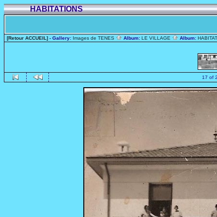
HABITATIONS
[Retour ACCUEIL]
- Gallery:
Images de TENES
Album:
LE VILLAGE
Album:
HABITA
17 of 