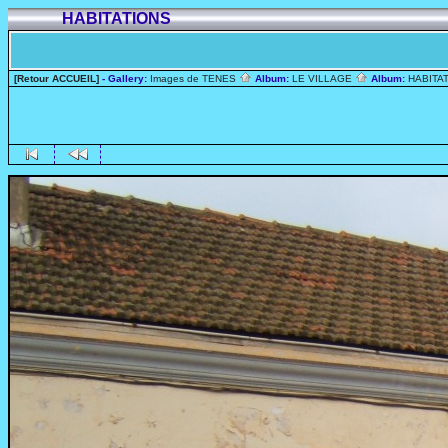
HABITATIONS
[Retour ACCUEIL]
- Gallery:
Images de TENES
Album:
LE VILLAGE
Album:
HABITA