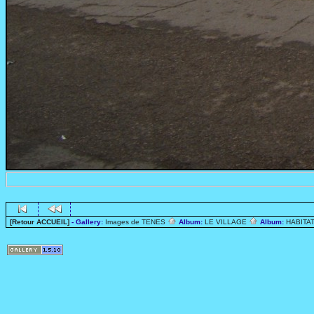
[Retour ACCUEIL]
- Gallery:
Images de TENES
Album:
LE VILLAGE
Album:
HABITA