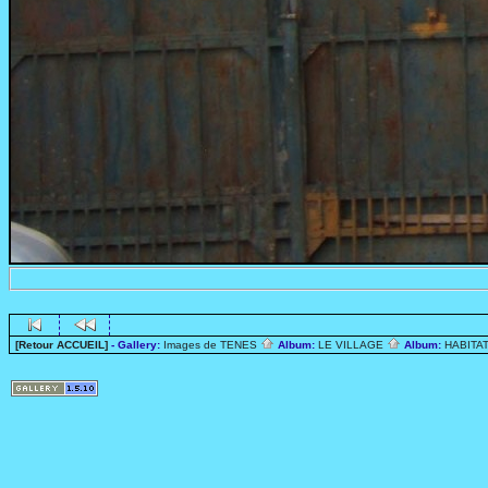
[Retour ACCUEIL]
- Gallery:
Images de TENES
Album:
LE VILLAGE
Album:
HABITA